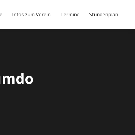
te
Infos zum Verein
Termine
Stundenplan
kumdo